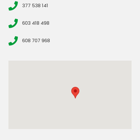
377 538 141
603 418 498
608 707 968