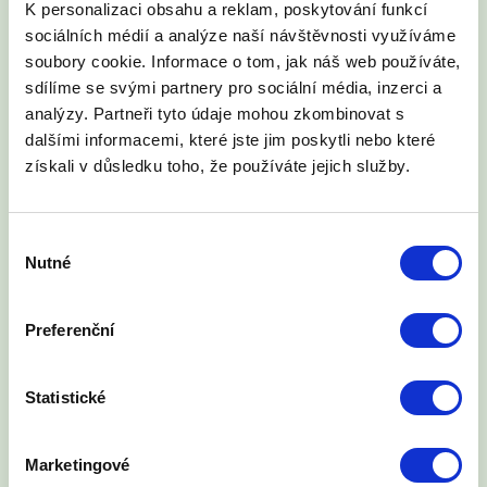
K personalizaci obsahu a reklam, poskytování funkcí
WTA. Jako izolační materiál při podřezávání se
sociálních médií a analýze naší návštěvnosti využíváme
používá Ekoten, Penefol a sklolaminát v tl. 2 mm.
soubory cookie. Informace o tom, jak náš web používáte,
Tyto materiály splňují i kritéria izolací proti radonu.
sdílíme se svými partnery pro sociální média, inzerci a
Tyto izolační materiály mají životnost 80 – 100 let a
analýzy. Partneři tyto údaje mohou zkombinovat s
odpovídají požadavkům WTA. Sanační práce
dalšími informacemi, které jste jim poskytli nebo které
provádíme po celém území České republiky.
získali v důsledku toho, že používáte jejich služby.
Výběr
Nutné
souhlasu
Podřezávání smíšeného zdiva
Více informací
Preferenční
Statistické
Podřezávání cihelného zdiva
Marketingové
řetězovou pilou