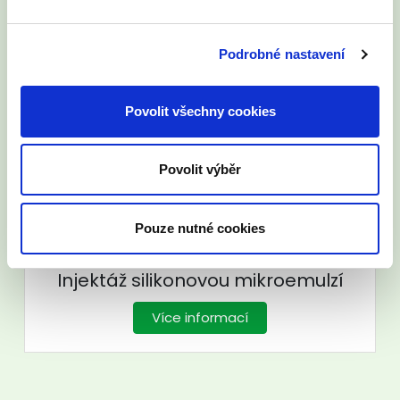
Více informací
Podrobné nastavení
Povolit všechny cookies
Povrchová úprava zdiva
Povolit výběr
Více informací
Pouze nutné cookies
Injektáž silikonovou mikroemulzí
Více informací