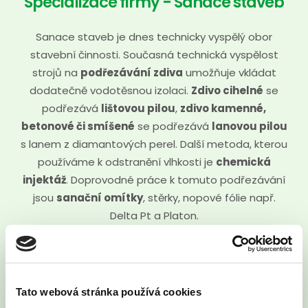
Specializace firmy - Sanace staveb
Sanace staveb je dnes technicky vyspělý obor
stavební činnosti. Současná technická vyspělost
strojů na
podřezávání zdiva
umožňuje vkládat
dodatečně vodotěsnou izolaci.
Zdivo cihelné
se
podřezává
lištovou pilou
,
zdivo kamenné,
betonové či smíšené
se podřezává
lanovou pilou
s lanem z diamantových perel. Další metoda, kterou
používáme k odstranění vlhkosti je
chemická
injektáž
. Doprovodné práce k tomuto podřezávání
jsou
sanační omítky
, stěrky, nopové fólie např.
Delta Pt a Platon.
Před zahájením práce předložíme vždy technické
řešení, při rozsáhlejší zakázce zpracujeme
projektovou dokumentaci. Spolupracujeme s
Tato webová stránka používá cookies
předními odborníky v oboru sanací a jsme členem